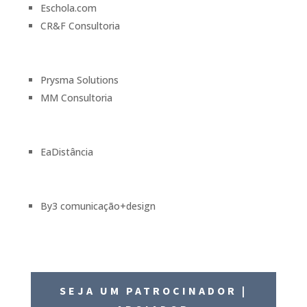
Eschola.com
CR&F Consultoria
Prysma Solutions
MM Consultoria
EaDistância
By3 comunicação+design
SEJA UM PATROCINADOR |