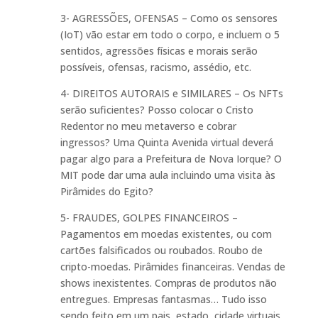
3- AGRESSÕES, OFENSAS – Como os sensores
(IoT) vão estar em todo o corpo, e incluem o 5
sentidos, agressões físicas e morais serão
possíveis, ofensas, racismo, assédio, etc.
4- DIREITOS AUTORAIS e SIMILARES – Os NFTs
serão suficientes? Posso colocar o Cristo
Redentor no meu metaverso e cobrar
ingressos? Uma Quinta Avenida virtual deverá
pagar algo para a Prefeitura de Nova Iorque? O
MIT pode dar uma aula incluindo uma visita às
Pirâmides do Egito?
5- FRAUDES, GOLPES FINANCEIROS –
Pagamentos em moedas existentes, ou com
cartões falsificados ou roubados. Roubo de
cripto-moedas. Pirâmides financeiras. Vendas de
shows inexistentes. Compras de produtos não
entregues. Empresas fantasmas… Tudo isso
sendo feito em um pais, estado, cidade virtuais.