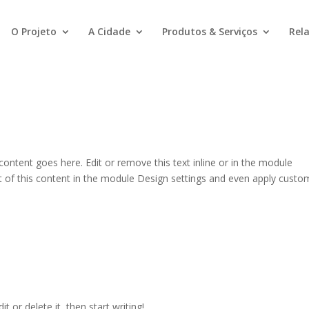
O Projeto
A Cidade
Produtos & Serviços
Rela
tent goes here. Edit or remove this text inline or in the module
ct of this content in the module Design settings and even apply custo
t or delete it, then start writing!